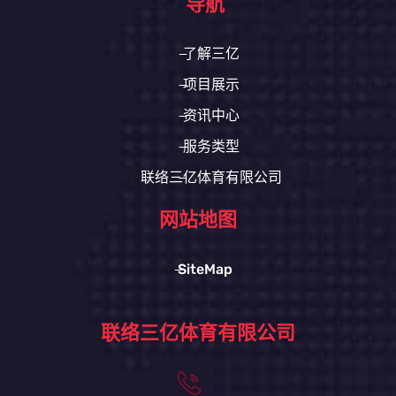
导航
了解三亿
项目展示
资讯中心
服务类型
联络三亿体育有限公司
网站地图
SiteMap
联络三亿体育有限公司