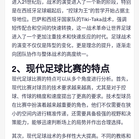
进入21世纪后，战术的演变进入了一个新的阶段，特别
是在西班牙足球崛起后，“控球为王”的哲学开始占据主
导地位。巴萨和西班牙国家队的Tiki-Taka战术，强调
短传配合和空间的快速转换，这一战术革命让世界足球
进入了一个更加注重技术和快速反应的时代。足球战术
的演变不仅仅是阵型的变化，更是理念的提升，逐渐走
向团队协作与整体战术的高度统一。
2、现代足球比赛的特点
现代足球比赛的特点可以从多个角度进行分析。首先，
现代比赛对球员的技术要求越来越高，尤其是对于控
球、传球的精度和速度提出了更高的要求。技术型球员
在比赛中扮演着越来越重要的角色，他们不仅需要在狭
小的空间内进行精准传递，还需要具备极强的视野和决
策能力，能够迅速判断场上的局势并作出合理选择。
其次，现代足球战术的多样性大大提高。不同的教练和