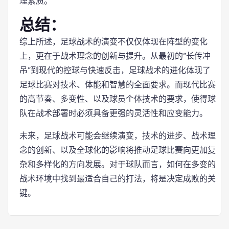
理素质。
总结：
综上所述，足球战术的演变不仅仅体现在阵型的变化
上，更在于战术理念的创新与提升。从最初的“长传冲
吊”到现代的控球与快速反击，足球战术的进化体现了
足球比赛对技术、体能和智慧的全面要求。而现代比赛
的高节奏、多变性、以及球员个体技术的要求，使得球
队在战术部署时必须具备更强的灵活性和应变能力。
未来，足球战术可能会继续演变，技术的进步、战术理
念的创新、以及全球化的影响将推动足球比赛向更加复
杂和多样化的方向发展。对于球队而言，如何在多变的
战术环境中找到最适合自己的打法，将是决定成败的关
键。