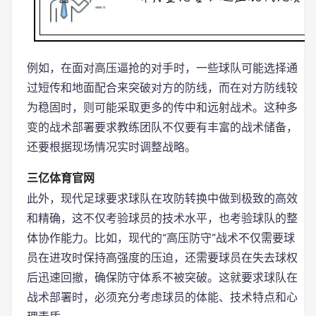
例如，在面对高压逼抢的对手时，一些球队可能选择通
过短传和地面配合来突破对方的防线，而在对方防线较
为稳固时，则可能采取更多的传中和远射战术。这种多
变的战术部署要求教练团队不仅要有丰富的战术储备，
还要根据现场情况实时调整战略。
三亿体育官网
此外，现代足球要求球队在攻防转换中做到极致的高效
和精确，这不仅考验球员的技术水平，也考验球队的整
体协作能力。比如，现代的“高压防守”战术不仅需要球
员在进攻时保持高强度的压迫，还需要球员在失去球权
后迅速回撤，确保防守体系不被突破。这就要求球队在
战术部署时，必须充分考虑球员的体能、技术特点和心