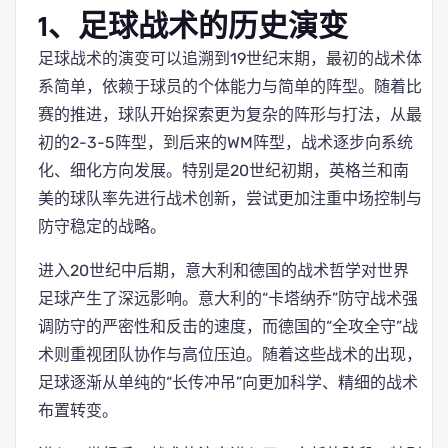
1、足球战术的历史演变
足球战术的演变可以追溯到19世纪末期，最初的战术体
系简单，依赖于球员的个体能力与简单的阵型。随着比
赛的推进，球队开始探索更为复杂的阵形与打法，从最
初的2-3-5阵型，到后来的WM阵型，战术逐步向系统
化、细化方向发展。特别是20世纪初期，英格兰和南
美的球队率先进行战术创新，尝试更加注重中场控制与
防守稳定的战略。
进入20世纪中后期，意大利和德国的战术哲学对世界
足球产生了深远影响。意大利的“卡塔纳乔”防守战术强
调防守的严密性和反击的速度，而德国的“全攻全守”战
术则重视团队协作与高位压迫。随着这些战术的出现，
足球逐渐从单纯的“长传冲吊”向更加科学、精细的战术
布置转变。