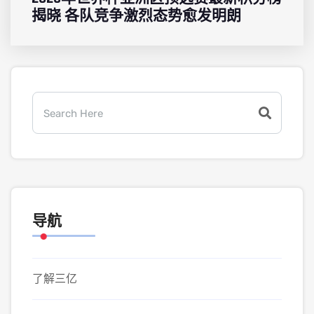
揭晓 各队竞争激烈态势愈发明朗
导航
了解三亿