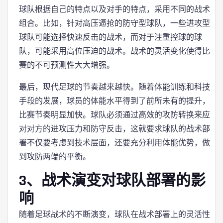
球队根据自己的特点以及对手的特点，采用不同的战术
组合。比如，针对高压逼抢的防守型球队，一些进攻型
球队可能选择快速反击的战术，而对于注重控球的球
队，可能采用高位压迫的战术。战术的灵活变化使得比
赛的不可预测性大大增强。
最后，现代足球的节奏越来越快。随着体能训练和科技
手段的发展，球员的体能水平得到了前所未有的提升，
比赛节奏明显加快。球队必须通过高效的攻防转换来应
对对方的进攻压力和防守反击，这就要求球队的战术部
署不仅要考虑到技术层面，还要充分利用体能优势，做
到攻防两端的平衡。
3、战术演变对球队部署的影
响
随着足球战术的不断演变，球队在战术部署上的灵活性