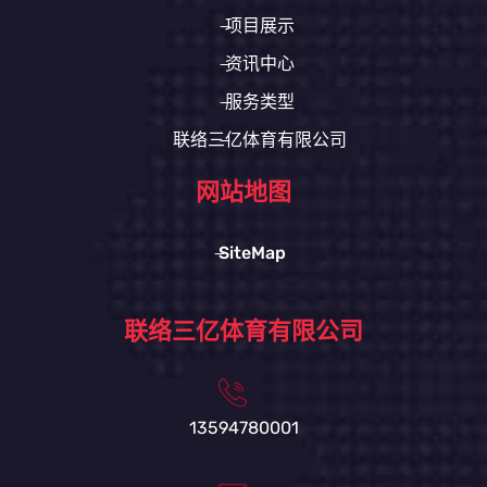
项目展示
资讯中心
服务类型
联络三亿体育有限公司
网站地图
SiteMap
联络三亿体育有限公司
13594780001