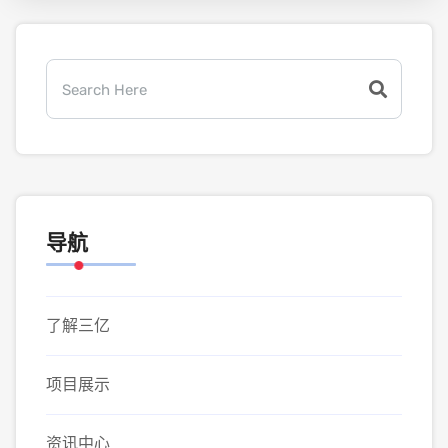
导航
了解三亿
项目展示
资讯中心