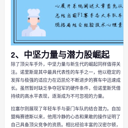
2、中坚力量与潜力股崛起
除了顶尖车手外，中坚力量与新生代的崛起同样值得关
注。诺里斯是其中最具代表性的车手之一，他以稳定的
发挥与极强的适应力在迈凯伦不断进步的赛车中迅速成
长。虽然暂时缺乏争夺冠军的硬件条件，但诺里斯凭借
持续的高水平表现，逐渐成为不可忽视的力量。
拉塞尔则展现了年轻车手与豪门车队的结合潜力。自加
盟梅赛德斯以来，他用冷静的心态和果敢的操作证明了
自己具备顶尖竞争的资质。相比经验丰富的汉密尔顿，