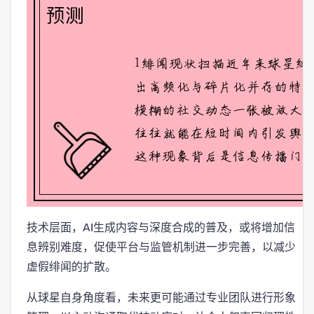
技术层面，AI生成内容与深度合成的普及，或将增加信
息辨别难度，促使平台与监管机制进一步完善，以减少
虚假绯闻的扩散。
从球星自身角度看，未来更可能通过专业团队进行形象