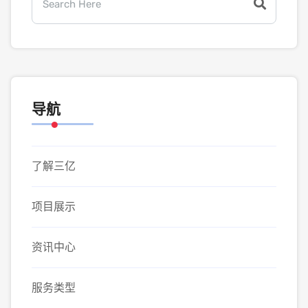
导航
了解三亿
项目展示
资讯中心
服务类型