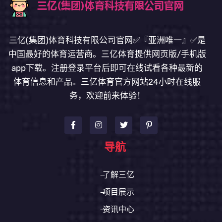
三亿(集团)体育科技有限公司官网✅『亚洲唯一』✅是
中国最好的体育运营商。三亿体育提供网页版/手机版
app下载。注册登录平台后即可在线试看各种最新的
体育信息和产品。三亿体育官方网站24小时在线服
务，欢迎前来体验！
导航
了解三亿
项目展示
资讯中心