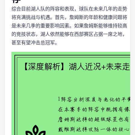
综合目前湖人队的阵容和表现，球队在未来几年的走势
将充满挑战与机遇。首先，詹姆斯的年龄和健康问题将
是未来几季的重要影响因素。如果詹姆斯能够维持较高
的竞技状态，湖人依然能够在西部赛区占据一席之地，
甚至有望冲击总冠军。