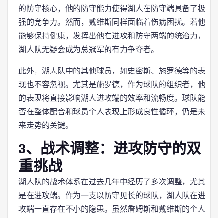
的防守核心，他的防守能力使得湖人在防守端具备了极
强的竞争力。然而，戴维斯同样面临着伤病困扰。若他
能够保持健康，发挥出他在进攻和防守两端的统治力，
湖人队无疑会成为总冠军的有力争夺者。
此外，湖人队中的其他球员，如史密斯、施罗德等的表
现也不容忽视。尤其是施罗德，作为球队的组织者，他
的表现将直接影响湖人进攻端的效率和流畅度。球队能
否在整体配合和球员个人表现上形成良性循环，仍是未
来走势的关键。
3、战术调整：进攻防守的双
重挑战
湖人队的战术体系在过去几年中经历了多次调整，尤其
是在进攻端。作为一支以防守见长的球队，湖人队在进
攻端一直存在不小的隐患。虽然詹姆斯和戴维斯的个人