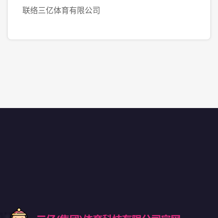
联络三亿体育有限公司