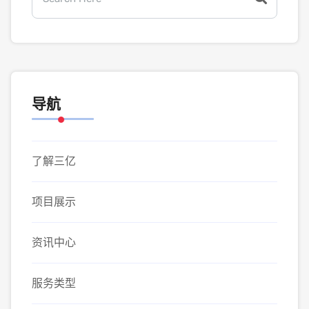
导航
了解三亿
项目展示
资讯中心
服务类型