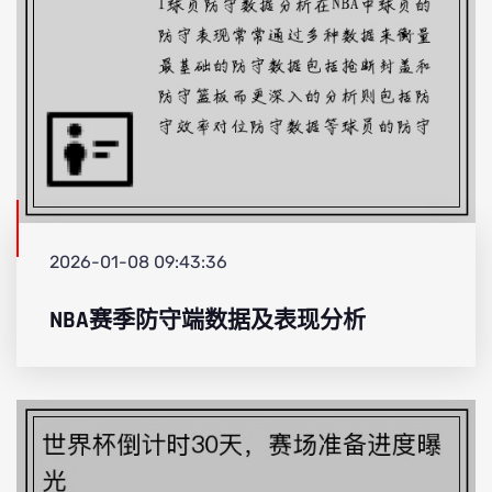
2026-01-08 09:43:36
NBA赛季防守端数据及表现分析