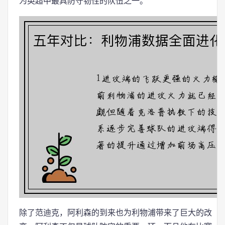
为英超中最具防守韧性的队伍之一。
除了范迪克，阿利森的到来也为利物浦带来了巨大的改