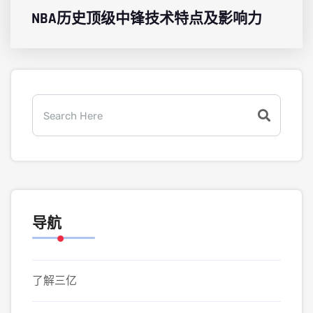
NBA历史顶级中锋技术特点及影响力
导航
了解三亿