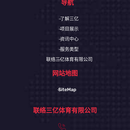
导航
了解三亿
项目展示
资讯中心
服务类型
联络三亿体育有限公司
网站地图
SiteMap
联络三亿体育有限公司