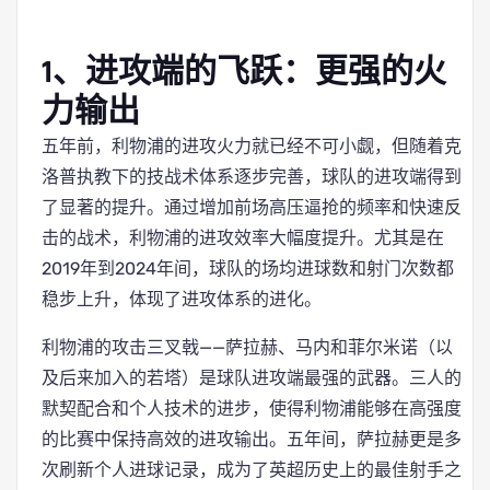
1、进攻端的飞跃：更强的火
力输出
五年前，利物浦的进攻火力就已经不可小觑，但随着克
洛普执教下的技战术体系逐步完善，球队的进攻端得到
了显著的提升。通过增加前场高压逼抢的频率和快速反
击的战术，利物浦的进攻效率大幅度提升。尤其是在
2019年到2024年间，球队的场均进球数和射门次数都
稳步上升，体现了进攻体系的进化。
利物浦的攻击三叉戟——萨拉赫、马内和菲尔米诺（以
及后来加入的若塔）是球队进攻端最强的武器。三人的
默契配合和个人技术的进步，使得利物浦能够在高强度
的比赛中保持高效的进攻输出。五年间，萨拉赫更是多
次刷新个人进球记录，成为了英超历史上的最佳射手之