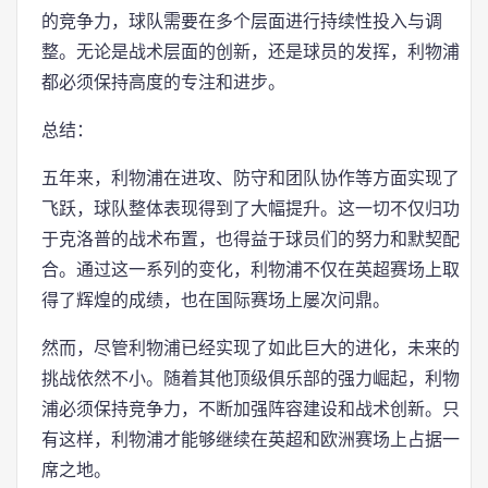
的竞争力，球队需要在多个层面进行持续性投入与调
整。无论是战术层面的创新，还是球员的发挥，利物浦
都必须保持高度的专注和进步。
总结：
五年来，利物浦在进攻、防守和团队协作等方面实现了
飞跃，球队整体表现得到了大幅提升。这一切不仅归功
于克洛普的战术布置，也得益于球员们的努力和默契配
合。通过这一系列的变化，利物浦不仅在英超赛场上取
得了辉煌的成绩，也在国际赛场上屡次问鼎。
然而，尽管利物浦已经实现了如此巨大的进化，未来的
挑战依然不小。随着其他顶级俱乐部的强力崛起，利物
浦必须保持竞争力，不断加强阵容建设和战术创新。只
有这样，利物浦才能够继续在英超和欧洲赛场上占据一
席之地。